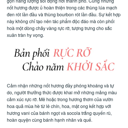
gọn năng lượng sôi động nơi thành phố. Cũng những
nốt hương được ủ hoàn thiện trong các thùng lúa mạch
đen rót lần đầu và thùng bourbon rót lần đầu. Sự kết hợp
này không chỉ tạo nên tác phẩm độc đáo mà còn phối
hoà một dòng chảy vàng rực rỡ, tượng trưng cho sắc
xuân tràn hy vọng.
Cảm nhận những nốt hương đầy phóng khoáng và tự
do, người thưởng thức được khai mở những mảng màu
cảm xúc rực rỡ. Mê hoặc trong hương thơm của vườn
hoa quả mùa hè từ lê chín, hoa, mật ong kết hợp với
hương vani của bánh ngọt và socola trắng quyến rũ,
hoàn quyện cùng bánh hạnh nhân và quế.