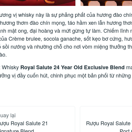
ương vị whisky này là sự phảng phất của hương đào ch
 hương thơm đào chín mọng, táo hầm xen lẫn hương th
ánh mật ong, đại hoàng và mứt gừng tự làm. Chiếm lĩnh 
của Crème brulee, socola ganache, sốt kẹo bơ cứng, h
ỗ sồi nướng và nhường chỗ cho nơi vòm miệng thưởng th
ào.
t Whisky
ma
Royal Salute 24 Year Old Exclusive Blend
hưởng vị đầy cuốn hút, chinh phục một bản phối từ nhữn
uay lại
ượu Royal Salute 21
Rượu Royal Salute 
ignature Blend
Port 