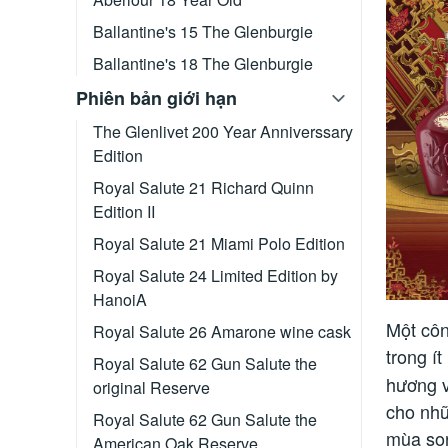
Ballantine's 15 The Glenburgie
Ballantine's 18 The Glenburgie
Phiên bản giới hạn
The Glenlivet 200 Year Anniverssary
Edition
Royal Salute 21 Richard Quinn
Edition II
Royal Salute 21 Miami Polo Edition
Royal Salute 24 Limited Edition by
HanoiA
Một côn
Royal Salute 26 Amarone wine cask
trong í
Royal Salute 62 Gun Salute the
hương v
original Reserve
cho nhữ
Royal Salute 62 Gun Salute the
mùa so
American Oak Reserve