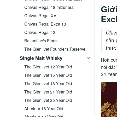
Giớ
Chivas Regal 18 mizunara
Chivas Regal XV
Exc
Chivas Regal Extra 13
Chiv
Chivas Regal 12
sản 
Ballantine's Finest
thức
The Glenlivet Founder's Reserve
Single Malt Whisky
Hoà cùn
nơi đất
The Glenlivet 12 Year Old
24 Year
The Glenlivet 15 Year Old
The Glenlivet 18 Year Old
The Glenlivet 21 Year Old
The Glenlivet 25 Year Old
Aberlour 16 Year Old
Aberlour 18 Year Old