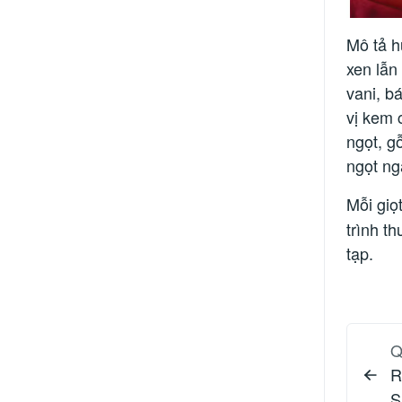
Mô tả h
xen lẫn
vani, b
vị kem 
ngọt, g
ngọt ng
Mỗi giọ
trình t
tạp.
Q
R
S