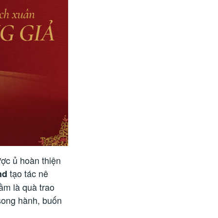
ợc ủ hoàn thiện
tạo tác nê
nd
ầm là quà trao
song hành, buốn