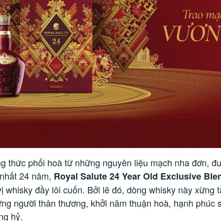
g thức phối hoà từ những nguyên liệu mạch nha đơn, đư
t nhất 24 năm,
Royal Salute 24 Year Old Exclusive Ble
ị whisky đầy lôi cuốn. Bởi lẽ đó, dòng whisky này xừng t
ng người thân thương, khởi năm thuận hoà, hạnh phúc 
ng hỷ.