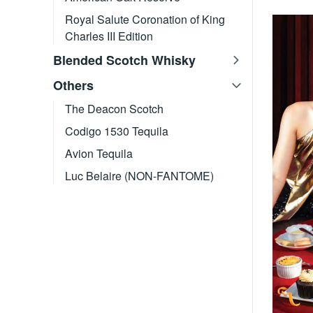
Royal Salute Coronation of King
Charles III Edition
Blended Scotch Whisky
Others
The Deacon Scotch
Codigo 1530 Tequila
Avion Tequila
Luc Belaire (NON-FANTOME)