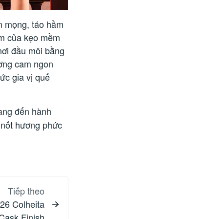
ín mọng, táo hầm
ơm của kẹo mềm
nơi đầu môi bằng
ương cam ngon
ức gia vị quế
ng đến hành
g nốt hương phức
Tiếp theo
26 Colheita
Cask Finish