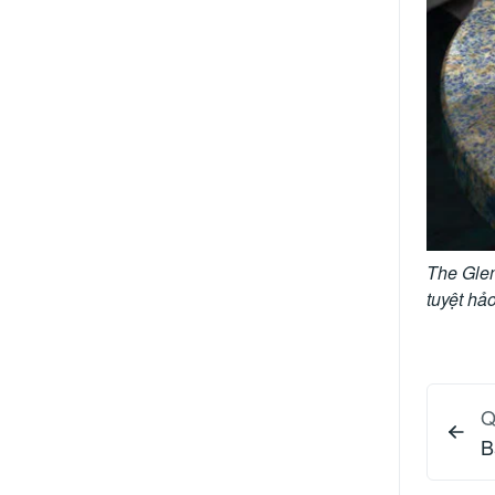
The Glen
tuyệt hả
Q
B