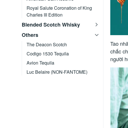
Royal Salute Coronation of King
Charles III Edition
Blended Scotch Whisky
Others
Tao nhã
The Deacon Scotch
chắc ch
Codigo 1530 Tequila
người h
Avion Tequila
Luc Belaire (NON-FANTOME)