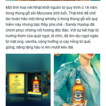
Một tinh hoa nét Nhật khởi nguồn từ quy trình ủ 18 năm
trong thùng gỗ sồi Mizunara 200 tuổi. Thật khó để chế
tác hoàn hảo một dòng whisky ủ trong thùng gỗ sồi quý
hiếm này nhưng bậc thầy pha chế - Sandy Hyslop đã
chinh phục những nốt hương độc đáo. Với sự kết hợp từ
hương thơm của quýt ngọt, lê chín, độ êm dịu ngọt ngào
từ mật ong, vanilla, cộng hưởng vị cay nồng từ quế,
gừng, dâng tặng hậu vị êm mượt kéo dài.