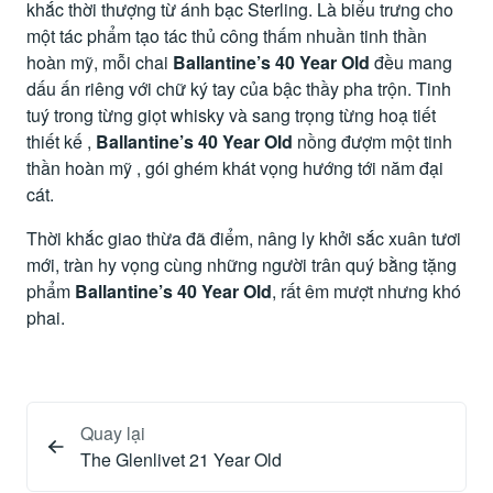
khắc thời thượng từ ánh bạc Sterling. Là biểu trưng cho
một tác phẩm tạo tác thủ công thấm nhuần tinh thần
hoàn mỹ, mỗi chai
Ballantine’s 40 Year Old
đều mang
dấu ấn riêng với chữ ký tay của bậc thầy pha trộn. Tinh
tuý trong từng giọt whisky và sang trọng từng hoạ tiết
thiết kế ,
Ballantine’s 40 Year Old
nồng đượm một tinh
thần hoàn mỹ , gói ghém khát vọng hướng tới năm đại
cát.
Thời khắc giao thừa đã điểm, nâng ly khởi sắc xuân tươi
mới, tràn hy vọng cùng những người trân quý bằng tặng
phẩm
Ballantine’s 40 Year Old
, rất êm mượt nhưng khó
phai.
Quay lại
The Glenlivet 21 Year Old