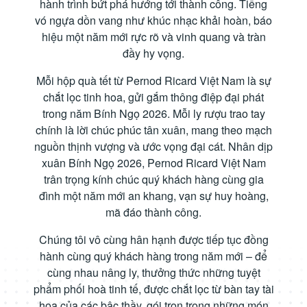
hành trình bứt phá hướng tới thành công. Tiếng
vó ngựa dồn vang như khúc nhạc khải hoàn, báo
hiệu một năm mới rực rõ và vinh quang và tràn
đầy hy vọng.
Mỗi hộp quà tết từ Pernod Ricard Việt Nam là sự
chắt lọc tinh hoa, gửi gắm thông điệp đại phát
trong năm Bính Ngọ 2026. Mỗi ly rượu trao tay
chính là lời chúc phúc tân xuân, mang theo mạch
nguồn thịnh vượng và ước vọng đại cát. Nhân dịp
xuân Bính Ngọ 2026, Pernod Ricard Việt Nam
trân trọng kính chúc quý khách hàng cùng gia
đình một năm mới an khang, vạn sự huy hoàng,
mã đáo thành công.
Chúng tôi vô cùng hân hạnh được tiếp tục đồng
hành cùng quý khách hàng trong năm mới – để
cùng nhau nâng ly, thưởng thức những tuyệt
phẩm phối hoà tinh tế, được chắt lọc từ bàn tay tài
hoa của các bậc thầy, gói trọn trong những món